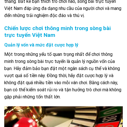
thắng. Bất kể bạn thích trò chơi nào, sòng bài trực tuyến
Việt Nam đáp ứng đa dạng nhu cầu của người chơi và mang
đến những trải nghiệm độc đáo và thú vị.
Chiến lược chơi thông minh trong sòng bài
trực tuyến Việt Nam
Quản lý vốn và mức đặt cược hợp lý
Một trong những yếu tố quan trọng nhất để chơi thông
minh trong sòng bài trực tuyến là quản lý nguồn vốn của
bạn. Hãy đảm bảo bạn đặt một ngân sách cụ thể và không
vượt quá số tiền này. Đồng thời, hãy đặt cược hợp lý và
không đặt quá nhiều tiền vào mỗi ván chơi. Bằng cách này,
bạn có thể kiểm soát rủi ro và tận hưởng trò chơi mà không
gặp phải những tổn thất lớn.