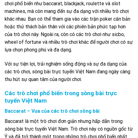
chơi phổ biến như baccarat, blackjack, roulette và slot
machines, mà còn mang đến sự đa dạng với nhiều trò chơi
khác nhau. Bạn có thể tham gia vào các trận poker căn bản
hoặc thử thách bản thân với các phiên bản phức tạp hơn
của trò chơi này. Ngoài ra, còn có các trò chơi như sicbo,
wheel of fortune và nhiều trò chơi khác để người chơi có sự
lựa chọn phong phú và đa dạng.
Với sự tiện lợi, trải nghiệm sống động và sự đa dạng của
các trò chơi, sòng bài trực tuyến Việt Nam đang ngày càng
thu hút sự quan tâm của người chơi.
Các trò chơi phổ biến trong sòng bài trực
tuyến Việt Nam
Baccarat – Vua của các trò chơi sòng bài
Baccarat là một trò chơi đơn giản nhưng hấp dẫn trong
sòng bài trực tuyến Việt Nam. Trò chơi này có nguồn gốc từ
Ý và đã trở thành một trong những trò chơi phổ biến nhất