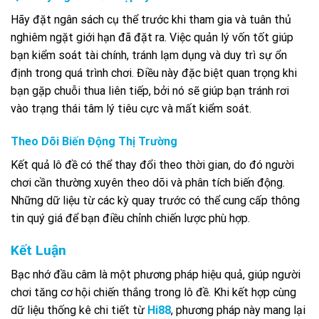
Hãy đặt ngân sách cụ thể trước khi tham gia và tuân thủ
nghiêm ngặt giới hạn đã đặt ra. Việc quản lý vốn tốt giúp
bạn kiểm soát tài chính, tránh lạm dụng và duy trì sự ổn
định trong quá trình chơi. Điều này đặc biệt quan trọng khi
bạn gặp chuỗi thua liên tiếp, bởi nó sẽ giúp bạn tránh rơi
vào trạng thái tâm lý tiêu cực và mất kiểm soát.
Theo Dõi Biến Động Thị Trường
Kết quả lô đề có thể thay đổi theo thời gian, do đó người
chơi cần thường xuyên theo dõi và phân tích biến động.
Những dữ liệu từ các kỳ quay trước có thể cung cấp thông
tin quý giá để bạn điều chỉnh chiến lược phù hợp.
Kết Luận
Bạc nhớ đầu câm là một phương pháp hiệu quả, giúp người
chơi tăng cơ hội chiến thắng trong lô đề. Khi kết hợp cùng
dữ liệu thống kê chi tiết từ
Hi88
, phương pháp này mang lại