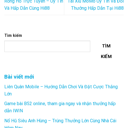
Rồng Hổ Trực Tuyến – Uy Tín
Tài Xỉu MoMo Uy Tín Và Đổi
Và Hấp Dẫn Cùng Hi88
Thưởng Hấp Dẫn Tại Hi88
Tìm kiếm
TÌM
KIẾM
Bài viết mới
Liên Quân Mobile – Hướng Dẫn Chơi Và Đặt Cược Thắng
Lớn
Game bài B52 online, tham gia ngay và nhận thưởng hấp
dẫn IWIN
Nổ Hũ Siêu Anh Hùng – Trúng Thưởng Lớn Cùng Nhà Cái
Hôm Nay