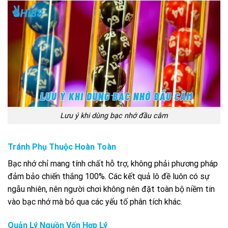
Lưu ý khi dùng bạc nhớ đầu câm
Tránh Phụ Thuộc Hoàn Toàn
Bạc nhớ chỉ mang tính chất hỗ trợ, không phải phương pháp
đảm bảo chiến thắng 100%. Các kết quả lô đề luôn có sự
ngẫu nhiên, nên người chơi không nên đặt toàn bộ niềm tin
vào bạc nhớ mà bỏ qua các yếu tố phân tích khác.
Quản Lý Nguồn Vốn Hợp Lý