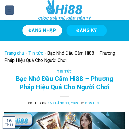
Skip
to
content
ĐĂNG NHẬP
ĐĂNG KÝ
Trang chủ
-
Tin tức
-
Bạc Nhớ Đầu Câm Hi88 – Phương
Pháp Hiệu Quả Cho Người Chơi
TIN TỨC
Bạc Nhớ Đầu Câm Hi88 – Phương
Pháp Hiệu Quả Cho Người Chơi
POSTED ON
16 THÁNG 11, 2024
BY
CONTENT
16
Th11