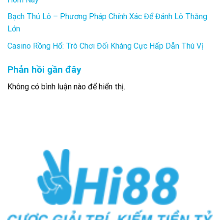
Bạch Thủ Lô – Phương Pháp Chính Xác Để Đánh Lô Thắng
Lớn
Casino Rồng Hổ: Trò Chơi Đối Kháng Cực Hấp Dẫn Thú Vị
Phản hồi gần đây
Không có bình luận nào để hiển thị.