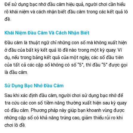
Để sử dụng bạc nhớ đầu câm hiệu quả, người chơi cần hiểu
rõ khái niệm và cách nhận biết đầu câm trong các kết quả lô
đề.
Khái Niệm Đầu Câm Và Cách Nhận Biết
Đầu câm là thuật ngữ chỉ những con số mà không xuất hiện
ở đầu của bất kỳ kết quả lô đề nào trong một kỳ quay. Ví
dụ, nếu trong bảng kết quả của một ngày, các số đầu tiên
của tất cả các cặp số không có số “5”, thì đầu “5” được gọi
là đầu câm.
Sử Dụng Bạc Nhớ Đầu Câm
Sau khi xác định đầu câm, người chơi sử dụng bạc nhớ để
tra cứu các con số tiềm năng thường xuất hiện sau kỳ quay
có đầu câm. Phương pháp này giúp bạn khoanh vùng được
những cặp số có khả năng trúng cao, giảm thiểu rủi ro khi
chơi lô đề.