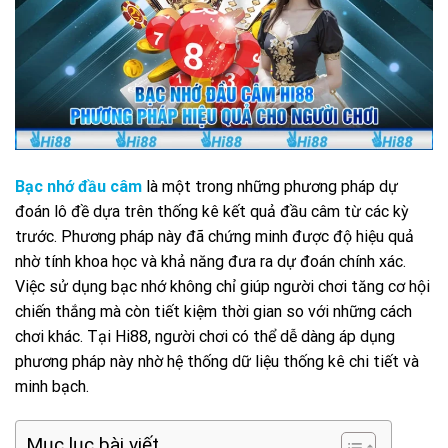
Bạc nhớ đầu câm
là một trong những phương pháp dự
đoán lô đề dựa trên thống kê kết quả đầu câm từ các kỳ
trước. Phương pháp này đã chứng minh được độ hiệu quả
nhờ tính khoa học và khả năng đưa ra dự đoán chính xác.
Việc sử dụng bạc nhớ không chỉ giúp người chơi tăng cơ hội
chiến thắng mà còn tiết kiệm thời gian so với những cách
chơi khác. Tại Hi88, người chơi có thể dễ dàng áp dụng
phương pháp này nhờ hệ thống dữ liệu thống kê chi tiết và
minh bạch.
Mục lục bài viết