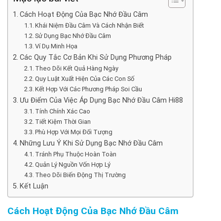
Cách Hoạt Động Của Bạc Nhớ Đầu Câm
Khái Niệm Đầu Câm Và Cách Nhận Biết
Sử Dụng Bạc Nhớ Đầu Câm
Ví Dụ Minh Họa
Các Quy Tắc Cơ Bản Khi Sử Dụng Phương Pháp
Theo Dõi Kết Quả Hàng Ngày
Quy Luật Xuất Hiện Của Các Con Số
Kết Hợp Với Các Phương Pháp Soi Cầu
Ưu Điểm Của Việc Áp Dụng Bạc Nhớ Đầu Câm Hi88
Tính Chính Xác Cao
Tiết Kiệm Thời Gian
Phù Hợp Với Mọi Đối Tượng
Những Lưu Ý Khi Sử Dụng Bạc Nhớ Đầu Câm
Tránh Phụ Thuộc Hoàn Toàn
Quản Lý Nguồn Vốn Hợp Lý
Theo Dõi Biến Động Thị Trường
Kết Luận
Cách Hoạt Động Của Bạc Nhớ Đầu Câm