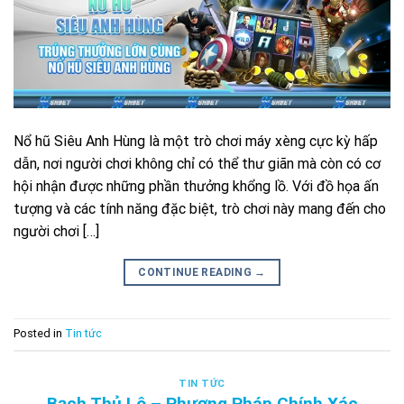
Nổ hũ Siêu Anh Hùng là một trò chơi máy xèng cực kỳ hấp
dẫn, nơi người chơi không chỉ có thể thư giãn mà còn có cơ
hội nhận được những phần thưởng khổng lồ. Với đồ họa ấn
tượng và các tính năng đặc biệt, trò chơi này mang đến cho
người chơi […]
CONTINUE READING
→
Posted in
Tin tức
TIN TỨC
Bạch Thủ Lô – Phương Pháp Chính Xác