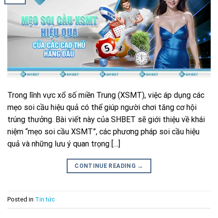
Trong lĩnh vực xổ số miền Trung (XSMT), việc áp dụng các
mẹo soi cầu hiệu quả có thể giúp người chơi tăng cơ hội
trúng thưởng. Bài viết này của SHBET sẽ giới thiệu về khái
niệm “mẹo soi cầu XSMT”, các phương pháp soi cầu hiệu
quả và những lưu ý quan trọng […]
CONTINUE READING
→
Posted in
Tin tức