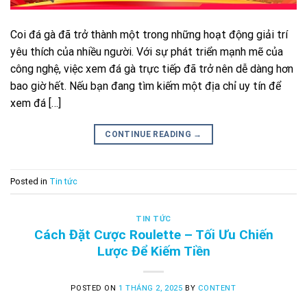
Coi đá gà đã trở thành một trong những hoạt động giải trí
yêu thích của nhiều người. Với sự phát triển mạnh mẽ của
công nghệ, việc xem đá gà trực tiếp đã trở nên dễ dàng hơn
bao giờ hết. Nếu bạn đang tìm kiếm một địa chỉ uy tín để
xem đá […]
CONTINUE READING
→
Posted in
Tin tức
TIN TỨC
Cách Đặt Cược Roulette – Tối Ưu Chiến
Lược Để Kiếm Tiền
POSTED ON
1 THÁNG 2, 2025
BY
CONTENT