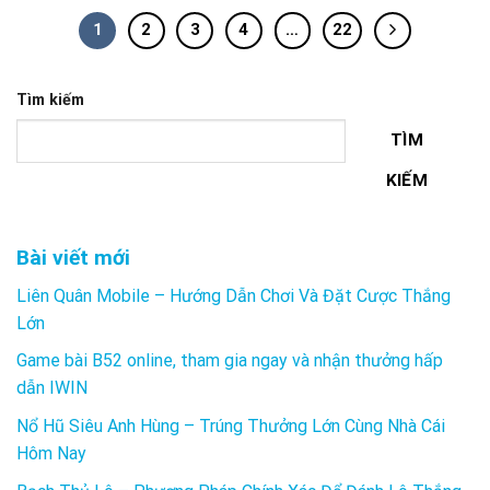
1
2
3
4
…
22
Tìm kiếm
TÌM
KIẾM
Bài viết mới
Liên Quân Mobile – Hướng Dẫn Chơi Và Đặt Cược Thắng
Lớn
Game bài B52 online, tham gia ngay và nhận thưởng hấp
dẫn IWIN
Nổ Hũ Siêu Anh Hùng – Trúng Thưởng Lớn Cùng Nhà Cái
Hôm Nay