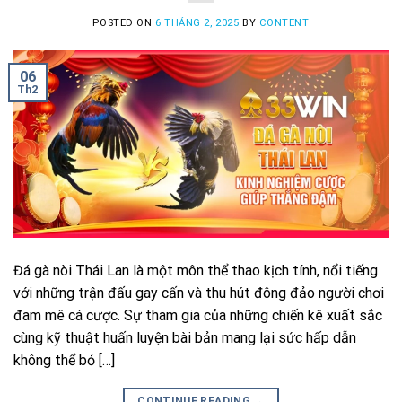
POSTED ON
6 THÁNG 2, 2025
BY
CONTENT
06
Th2
Đá gà nòi Thái Lan là một môn thể thao kịch tính, nổi tiếng
với những trận đấu gay cấn và thu hút đông đảo người chơi
đam mê cá cược. Sự tham gia của những chiến kê xuất sắc
cùng kỹ thuật huấn luyện bài bản mang lại sức hấp dẫn
không thể bỏ […]
CONTINUE READING
→