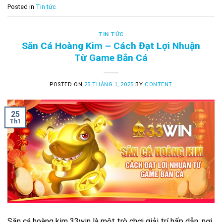
Posted in
Tin tức
TIN TỨC
Săn Cá Hoàng Kim – Cách Đạt Lợi Nhuận
Từ Game Bắn Cá
POSTED ON
25 THÁNG 1, 2025
BY
CONTENT
25
Th1
Săn cá hoàng kim 33win là một trò chơi giải trí hấp dẫn, nơi