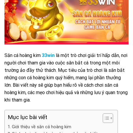
Săn cá hoàng kim
33win
là một trò chơi giải trí hấp dẫn, nơi
người chơi tham gia vào cuộc săn bắt cá trong một môi
trường ảo đầy thử thách. Mục tiêu của trò chơi là săn bắt
những con cá hoàng kim quý hiếm, mang lại phần thưởng
lớn. Bài viết này sẽ giúp bạn hiểu rõ về cách chơi săn cá
hoàng kim, các mẹo chơi hiệu quả và những lưu ý quan trọng
khi tham gia.
Mục lục bài viết
Giới thiệu về săn cá hoàng kim