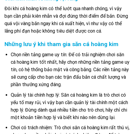
Đôi khi cá hoàng kim có thể lướt qua nhanh chóng, vì vậy
bạn cần phải kiên nhẫn và đợi đúng thời điểm để bắn. Đừng
quá vội vàng bắn ngay khi cá xuất hiện, vì như vậy có thể
lãng phí đạn hoặc không tiêu diệt được con cá.
Những lưu ý khi tham gia săn cá hoàng kim
Chọn nền tảng game uy tín: Để có trải nghiệm chơi săn
cá hoàng kim tốt nhất, hãy chọn những nền tảng game uy
tín, có hệ thống bảo mật và công bằng. Các nền tảng này
sẽ cung cấp cho bạn các trận đấu bắn cá chất lượng và
phần thưởng xứng đáng.
Quản lý tài chính hợp lý: Săn cá hoàng kim là trò chơi có
yếu tố may rủi, vì vậy bạn cần quản lý tài chính một cách
hợp lý. Đừng dành quá nhiều tiền cho trò chơi, hãy chỉ chi
một khoản tiền hợp lý và biết khi nào nên dừng lại.
Chơi có trách nhiệm: Trò chơi săn cá hoàng kim rất thú vị,