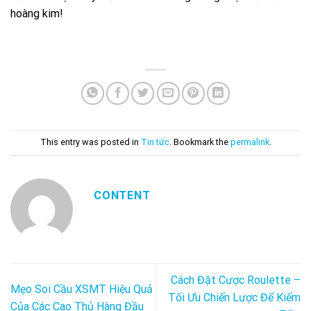
hoàng kim!
This entry was posted in
Tin tức
. Bookmark the
permalink
.
CONTENT
Cách Đặt Cược Roulette –
Mẹo Soi Cầu XSMT Hiệu Quả
Tối Ưu Chiến Lược Để Kiếm
Của Các Cao Thủ Hàng Đầu