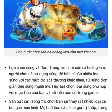
Các bước chơi săn cá hoàng kim cần biết khi chơi
Lựa chọn súng và đạn: Trong trò chơi săn cá hoàng kim,
người chơi sẽ sử dụng súng để bắn cá. Có nhiều loại
súng với các mức độ sát thương khác nhau, từ súng đơn
giản đến súng mạnh mẽ. Hãy lựa chọn loại súng phù hợp
với mục tiêu của bạn và số tiền bạn có trong game.
Săn bắt cá: Trong trò chơi, bạn sẽ thấy rất nhiều loại cá
bơi qua màn hình. Một số loại cá sẽ có giá trị thấp, trong