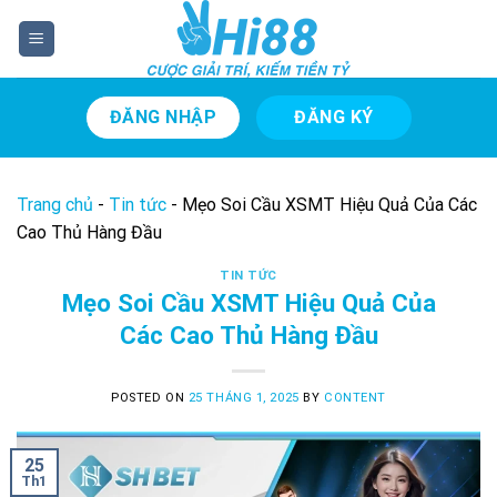
Skip
to
content
ĐĂNG NHẬP
ĐĂNG KÝ
Trang chủ
-
Tin tức
-
Mẹo Soi Cầu XSMT Hiệu Quả Của Các
Cao Thủ Hàng Đầu
TIN TỨC
Mẹo Soi Cầu XSMT Hiệu Quả Của
Các Cao Thủ Hàng Đầu
POSTED ON
25 THÁNG 1, 2025
BY
CONTENT
25
Th1