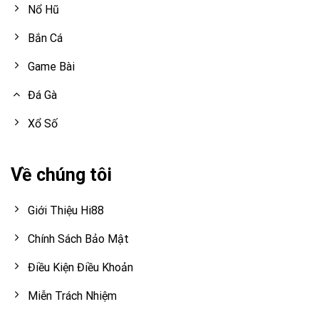
Nổ Hũ
Bắn Cá
Game Bài
Đá Gà
Xổ Số
Về chúng tôi
Giới Thiệu Hi88
Chính Sách Bảo Mật
Điều Kiện Điều Khoản
Miễn Trách Nhiệm