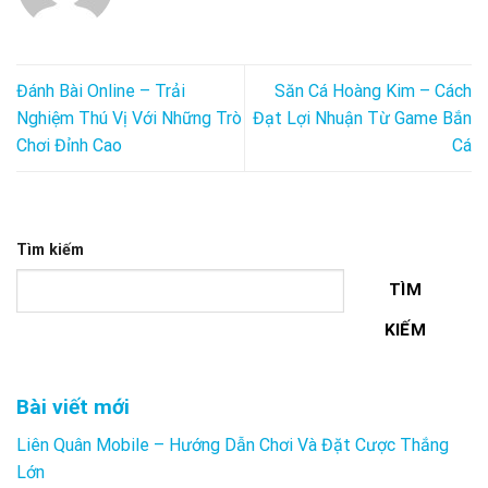
Đánh Bài Online – Trải
Săn Cá Hoàng Kim – Cách
Nghiệm Thú Vị Với Những Trò
Đạt Lợi Nhuận Từ Game Bắn
Chơi Đỉnh Cao
Cá
Tìm kiếm
TÌM
KIẾM
Bài viết mới
Liên Quân Mobile – Hướng Dẫn Chơi Và Đặt Cược Thắng
Lớn