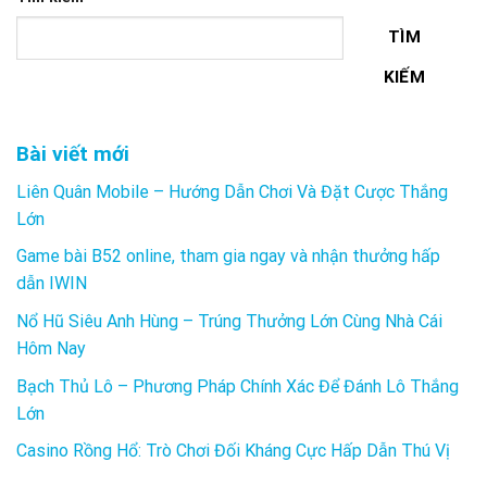
TÌM
KIẾM
Bài viết mới
Liên Quân Mobile – Hướng Dẫn Chơi Và Đặt Cược Thắng
Lớn
Game bài B52 online, tham gia ngay và nhận thưởng hấp
dẫn IWIN
Nổ Hũ Siêu Anh Hùng – Trúng Thưởng Lớn Cùng Nhà Cái
Hôm Nay
Bạch Thủ Lô – Phương Pháp Chính Xác Để Đánh Lô Thắng
Lớn
Casino Rồng Hổ: Trò Chơi Đối Kháng Cực Hấp Dẫn Thú Vị