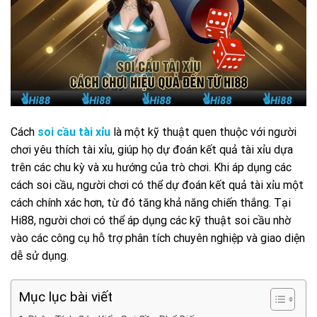
Cách
soi cầu tài xỉu
là một kỹ thuật quen thuộc với người
chơi yêu thích tài xỉu, giúp họ dự đoán kết quả tài xỉu dựa
trên các chu kỳ và xu hướng của trò chơi. Khi áp dụng các
cách soi cầu, người chơi có thể dự đoán kết quả tài xỉu một
cách chính xác hơn, từ đó tăng khả năng chiến thắng. Tại
Hi88, người chơi có thể áp dụng các kỹ thuật soi cầu nhờ
vào các công cụ hỗ trợ phân tích chuyên nghiệp và giao diện
dễ sử dụng.
Mục lục bài viết