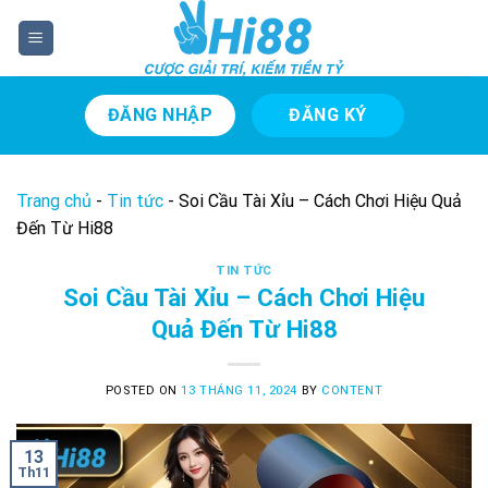
Skip
to
content
ĐĂNG NHẬP
ĐĂNG KÝ
Trang chủ
-
Tin tức
-
Soi Cầu Tài Xỉu – Cách Chơi Hiệu Quả
Đến Từ Hi88
TIN TỨC
Soi Cầu Tài Xỉu – Cách Chơi Hiệu
Quả Đến Từ Hi88
POSTED ON
13 THÁNG 11, 2024
BY
CONTENT
13
Th11