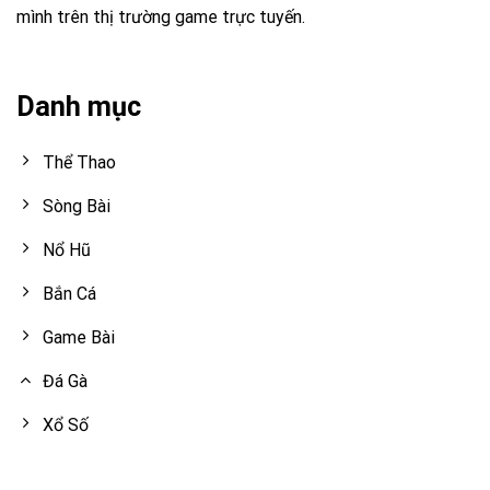
mình trên thị trường game trực tuyến.
Danh mục
Thể Thao
Sòng Bài
Nổ Hũ
Bắn Cá
Game Bài
Đá Gà
Xổ Số