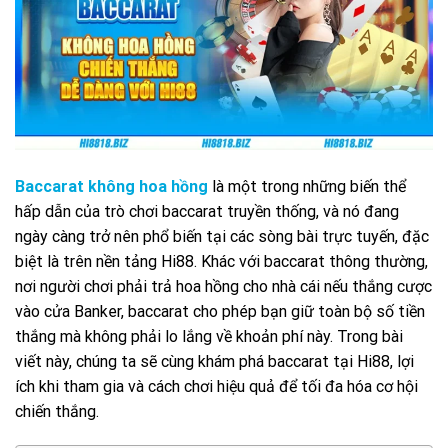
Baccarat không hoa hồng
là một trong những biến thể
hấp dẫn của trò chơi baccarat truyền thống, và nó đang
ngày càng trở nên phổ biến tại các sòng bài trực tuyến, đặc
biệt là trên nền tảng Hi88. Khác với baccarat thông thường,
nơi người chơi phải trả hoa hồng cho nhà cái nếu thắng cược
vào cửa Banker, baccarat cho phép bạn giữ toàn bộ số tiền
thắng mà không phải lo lắng về khoản phí này. Trong bài
viết này, chúng ta sẽ cùng khám phá baccarat tại Hi88, lợi
ích khi tham gia và cách chơi hiệu quả để tối đa hóa cơ hội
chiến thắng.