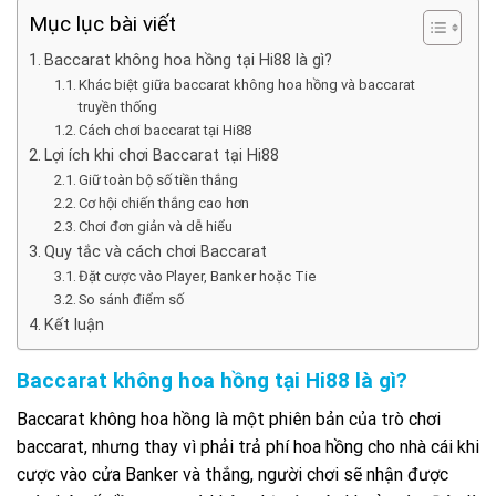
Mục lục bài viết
Baccarat không hoa hồng tại Hi88 là gì?
Khác biệt giữa baccarat không hoa hồng và baccarat
truyền thống
Cách chơi baccarat tại Hi88
Lợi ích khi chơi Baccarat tại Hi88
Giữ toàn bộ số tiền thắng
Cơ hội chiến thắng cao hơn
Chơi đơn giản và dễ hiểu
Quy tắc và cách chơi Baccarat
Đặt cược vào Player, Banker hoặc Tie
So sánh điểm số
Kết luận
Baccarat không hoa hồng tại Hi88 là gì?
Baccarat không hoa hồng là một phiên bản của trò chơi
baccarat, nhưng thay vì phải trả phí hoa hồng cho nhà cái khi
cược vào cửa Banker và thắng, người chơi sẽ nhận được