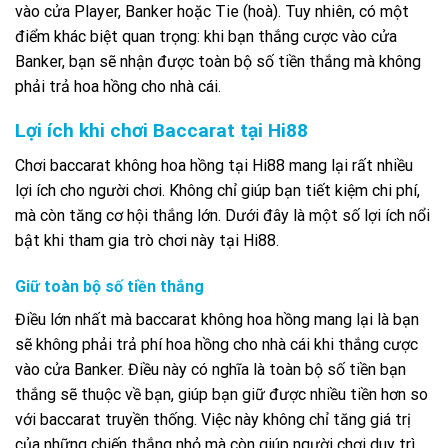
vào cửa Player, Banker hoặc Tie (hoà). Tuy nhiên, có một
điểm khác biệt quan trọng: khi bạn thắng cược vào cửa
Banker, bạn sẽ nhận được toàn bộ số tiền thắng mà không
phải trả hoa hồng cho nhà cái.
Lợi ích khi chơi Baccarat tại Hi88
Chơi baccarat không hoa hồng tại Hi88 mang lại rất nhiều
lợi ích cho người chơi. Không chỉ giúp bạn tiết kiệm chi phí,
mà còn tăng cơ hội thắng lớn. Dưới đây là một số lợi ích nổi
bật khi tham gia trò chơi này tại Hi88.
Giữ toàn bộ số tiền thắng
Điều lớn nhất mà baccarat không hoa hồng mang lại là bạn
sẽ không phải trả phí hoa hồng cho nhà cái khi thắng cược
vào cửa Banker. Điều này có nghĩa là toàn bộ số tiền bạn
thắng sẽ thuộc về bạn, giúp bạn giữ được nhiều tiền hơn so
với baccarat truyền thống. Việc này không chỉ tăng giá trị
của những chiến thắng nhỏ mà còn giúp người chơi duy trì