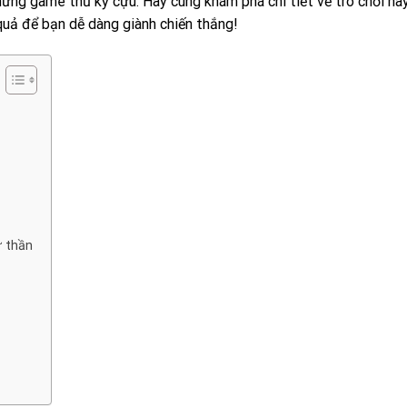
hững game thủ kỳ cựu. Hãy cùng khám phá chi tiết về trò chơi này
 quả để bạn dễ dàng giành chiến thắng!
ữ thần