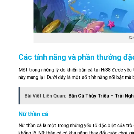
Cá
Các tính năng và phần thưởng đặc
Một trong những lý do khiến bắn cá tại Hi88 được yêu t
này mang lại. Dưới đây là một số tính năng nổi bật mà 
Bài Viết Liên Quan:
Bắn Cá Thủy Triều – Trải Ngh
Nữ thần cá
Nữ thần cá là một trong những yếu tố đặc biệt của trò 
khổng lồ. Nữ thần cá có khả năng thay đổi cuộc chơi, g