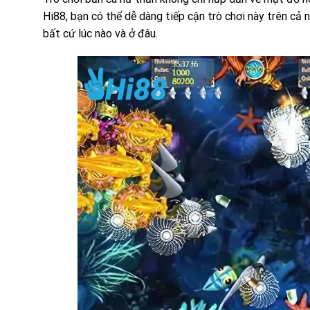
Hi88, bạn có thể dễ dàng tiếp cận trò chơi này trên cả 
bất cứ lúc nào và ở đâu.