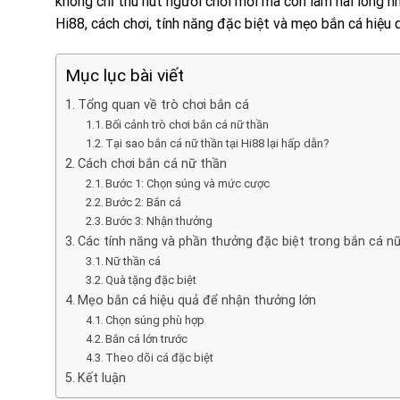
không chỉ thu hút người chơi mới mà còn làm hài lòng n
Hi88, cách chơi, tính năng đặc biệt và mẹo bắn cá hiệu
Mục lục bài viết
Tổng quan về trò chơi bắn cá
Bối cảnh trò chơi bắn cá nữ thần
Tại sao bắn cá nữ thần tại Hi88 lại hấp dẫn?
Cách chơi bắn cá nữ thần
Bước 1: Chọn súng và mức cược
Bước 2: Bắn cá
Bước 3: Nhận thưởng
Các tính năng và phần thưởng đặc biệt trong bắn cá n
Nữ thần cá
Quà tặng đặc biệt
Mẹo bắn cá hiệu quả để nhận thưởng lớn
Chọn súng phù hợp
Bắn cá lớn trước
Theo dõi cá đặc biệt
Kết luận