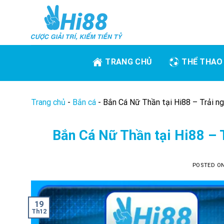
Skip
to
content
TRANG CHỦ
THỂ THAO
Trang chủ
-
Bắn cá
-
Bắn Cá Nữ Thần tại Hi88 – Trải n
Bắn Cá Nữ Thần tại Hi88 – 
POSTED O
19
Th12