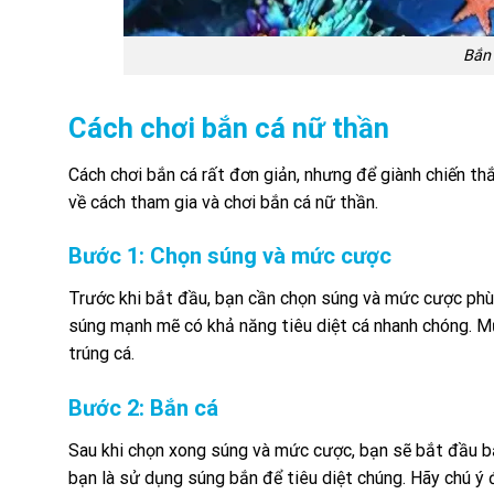
Bắn 
Cách chơi bắn cá nữ thần
Cách chơi bắn cá rất đơn giản, nhưng để giành chiến thắ
về cách tham gia và chơi bắn cá nữ thần.
Bước 1: Chọn súng và mức cược
Trước khi bắt đầu, bạn cần chọn súng và mức cược phù 
súng mạnh mẽ có khả năng tiêu diệt cá nhanh chóng. M
trúng cá.
Bước 2: Bắn cá
Sau khi chọn xong súng và mức cược, bạn sẽ bắt đầu bắ
bạn là sử dụng súng bắn để tiêu diệt chúng. Hãy chú ý đ