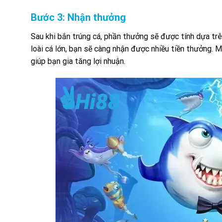
Bước 3: Nhận thưởng
Sau khi bắn trúng cá, phần thưởng sẽ được tính dựa t
loài cá lớn, bạn sẽ càng nhận được nhiều tiền thưởng. 
giúp bạn gia tăng lợi nhuận.