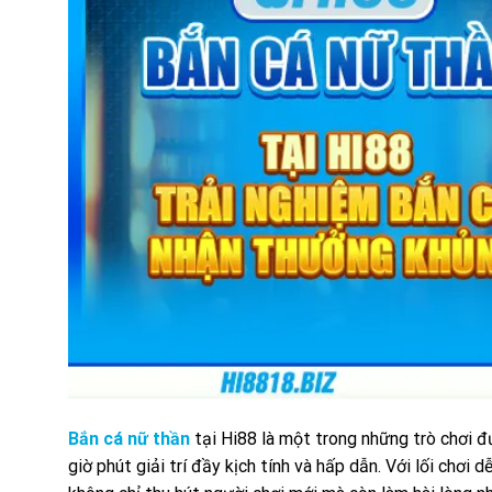
Bắn cá nữ thần
tại Hi88 là một trong những trò chơi đ
giờ phút giải trí đầy kịch tính và hấp dẫn. Với lối chơi