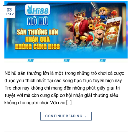
03
Th12
Nổ hũ săn thưởng lớn là một trong những trò chơi cá cược
được yêu thích nhất tại các sòng bạc trực tuyến hiện nay.
Trò chơi này không chỉ mang đến những phút giây giải trí
tuyệt vời mà còn cung cấp cơ hội nhận giải thưởng siêu
khủng cho người chơi. Với các […]
CONTINUE READING
→