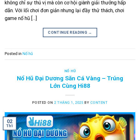
không chỉ sự thú vị mà còn cơ hội giành giải thưởng hấp
dẫn. Với lối chơi đơn giản nhưng lại đầy thử thách, chơi
game nổ hũ […]
CONTINUE READING
→
Posted in
Nổ hũ
NỔ HŨ
Nổ Hũ Đại Dương Săn Cá Vàng – Trúng
Lớn Cùng Hi88
POSTED ON
2 THÁNG 1, 2025
BY
CONTENT
02
Th1