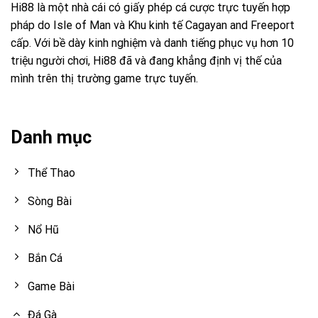
Hi88 là một nhà cái có giấy phép cá cược trực tuyến hợp
pháp do Isle of Man và Khu kinh tế Cagayan and Freeport
cấp. Với bề dày kinh nghiệm và danh tiếng phục vụ hơn 10
triệu người chơi, Hi88 đã và đang khẳng định vị thế của
mình trên thị trường game trực tuyến.
Danh mục
Thể Thao
Sòng Bài
Nổ Hũ
Bắn Cá
Game Bài
Đá Gà