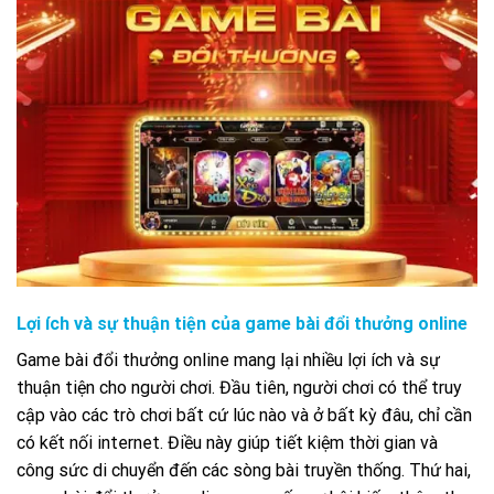
Lợi ích và sự thuận tiện của game bài đổi thưởng online
Game bài đổi thưởng online mang lại nhiều lợi ích và sự
thuận tiện cho người chơi. Đầu tiên, người chơi có thể truy
cập vào các trò chơi bất cứ lúc nào và ở bất kỳ đâu, chỉ cần
có kết nối internet. Điều này giúp tiết kiệm thời gian và
công sức di chuyển đến các sòng bài truyền thống. Thứ hai,