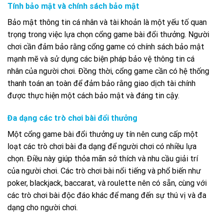
Tính bảo mật và chính sách bảo mật
Bảo mật thông tin cá nhân và tài khoản là một yếu tố quan
trọng trong việc lựa chọn cổng game bài đổi thưởng. Người
chơi cần đảm bảo rằng cổng game có chính sách bảo mật
mạnh mẽ và sử dụng các biện pháp bảo vệ thông tin cá
nhân của người chơi. Đồng thời, cổng game cần có hệ thống
thanh toán an toàn để đảm bảo rằng giao dịch tài chính
được thực hiện một cách bảo mật và đáng tin cậy.
Đa dạng các trò chơi bài đổi thưởng
Một cổng game bài đổi thưởng uy tín nên cung cấp một
loạt các trò chơi bài đa dạng để người chơi có nhiều lựa
chọn. Điều này giúp thỏa mãn sở thích và nhu cầu giải trí
của người chơi. Các trò chơi bài nổi tiếng và phổ biến như
poker, blackjack, baccarat, và roulette nên có sẵn, cùng với
các trò chơi bài độc đáo khác để mang đến sự thú vị và đa
dạng cho người chơi.