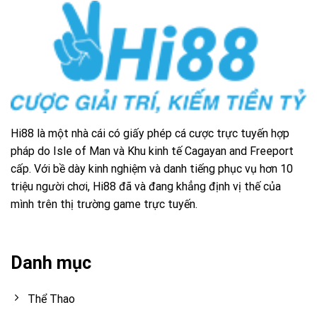
Hi88 là một nhà cái có giấy phép cá cược trực tuyến hợp
pháp do Isle of Man và Khu kinh tế Cagayan and Freeport
cấp. Với bề dày kinh nghiệm và danh tiếng phục vụ hơn 10
triệu người chơi, Hi88 đã và đang khẳng định vị thế của
mình trên thị trường game trực tuyến.
Danh mục
Thể Thao