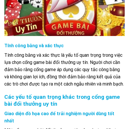
Tính công bằng và xác thực
Tính công bằng và xác thực là yếu tố quan trọng trong việc
lựa chọn cổng game bài đổi thưởng uy tín. Người chơi cần
đảm bảo rằng cổng game áp dụng các quy tắc công bằng
và không gian lợi ích, đồng thời đảm bảo rằng kết quả của
các trò chơi được tạo ra một cách ngẫu nhiên và minh bạch.
Các yếu tố quan trọng khác trong cổng game
bài đổi thưởng uy tín
Giao diện đồ họa cao để trải nghiệm người dùng tốt
nhất