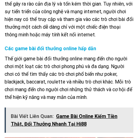
thể gây ra rào cản địa lý và tốn kém thời gian. Tuy nhiên, với
sự tiến triển của công nghệ và mạng internet, người chơi
hiện nay có thể truy cập và tham gia vào các trò chơi bài đổi
thưởng một cách dễ dàng chỉ với một chiếc điện thoại
thông minh hoặc máy tính kết nối internet.
Các game bài đổi thưởng online hấp dẫn
Thế giới game bài đổi thưởng online mang đến cho người
chơi một loạt các trò chơi phong phú và đa dạng. Người
chơi có thể tìm thấy các trò chơi phổ biến như poker,
blackjack, baccarat, roulette và nhiều trò chơi khác. Mỗi trò
chơi mang đến cho người chơi những thử thách và cơ hội để
thể hiện kỹ năng và may mắn của mình.
Bài Viết Liên Quan:
Game Bài Online Kiếm Tiền
Thật, Đổi Thưởng Nhanh Tại Hi88