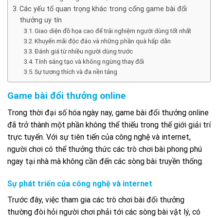
Các yếu tố quan trọng khác trong cổng game bài đổi
thưởng uy tín
Giao diện đồ họa cao để trải nghiệm người dùng tốt nhất
Khuyến mãi độc đáo và những phần quà hấp dẫn
Đánh giá từ nhiều người dùng trước
Tính sáng tạo và không ngừng thay đổi
Sự tương thích và đa nền tảng
Game bài đổi thưởng online
Trong thời đại số hóa ngày nay, game bài đổi thưởng online
đã trở thành một phần không thể thiếu trong thế giới giải trí
trực tuyến. Với sự tiên tiến của công nghệ và internet,
người chơi có thể thưởng thức các trò chơi bài phong phú
ngay tại nhà mà không cần đến các sòng bài truyền thống.
Sự phát triển của công nghệ và internet
Trước đây, việc tham gia các trò chơi bài đổi thưởng
thường đòi hỏi người chơi phải tới các sòng bài vật lý, có