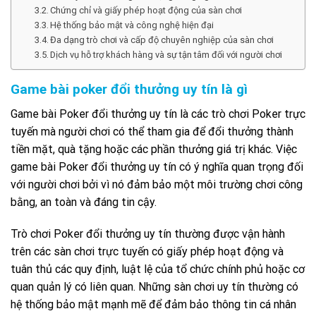
Chứng chỉ và giấy phép hoạt động của sàn chơi
Hệ thống bảo mật và công nghệ hiện đại
Đa dạng trò chơi và cấp độ chuyên nghiệp của sàn chơi
Dịch vụ hỗ trợ khách hàng và sự tận tâm đối với người chơi
Game bài poker đổi thưởng uy tín là gì
Game bài Poker đổi thưởng uy tín là các trò chơi Poker trực
tuyến mà người chơi có thể tham gia để đổi thưởng thành
tiền mặt, quà tặng hoặc các phần thưởng giá trị khác. Việc
game bài Poker đổi thưởng uy tín có ý nghĩa quan trọng đối
với người chơi bởi vì nó đảm bảo một môi trường chơi công
bằng, an toàn và đáng tin cậy.
Trò chơi Poker đổi thưởng uy tín thường được vận hành
trên các sàn chơi trực tuyến có giấy phép hoạt động và
tuân thủ các quy định, luật lệ của tổ chức chính phủ hoặc cơ
quan quản lý có liên quan. Những sàn chơi uy tín thường có
hệ thống bảo mật mạnh mẽ để đảm bảo thông tin cá nhân