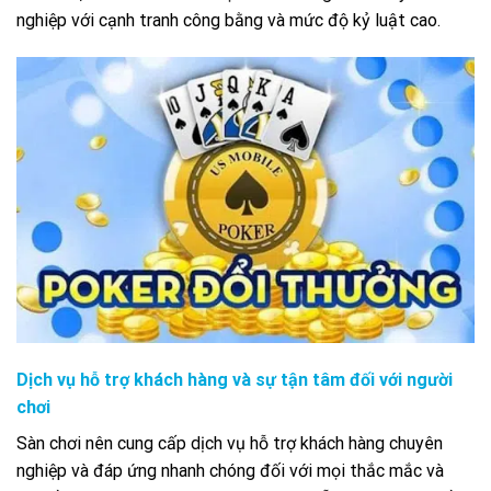
nghiệp với cạnh tranh công bằng và mức độ kỷ luật cao.
Dịch vụ hỗ trợ khách hàng và sự tận tâm đối với người
chơi
Sàn chơi nên cung cấp dịch vụ hỗ trợ khách hàng chuyên
nghiệp và đáp ứng nhanh chóng đối với mọi thắc mắc và