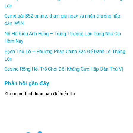
Lớn
Game bài B52 online, tham gia ngay và nhận thưởng hấp
dẫn IWIN
Nổ Hũ Siêu Anh Hùng – Trúng Thưởng Lớn Cùng Nhà Cái
Hôm Nay
Bạch Thủ Lô – Phương Pháp Chính Xác Để Đánh Lô Thắng
Lớn
Casino Rồng Hổ: Trò Chơi Đối Kháng Cực Hấp Dẫn Thú Vị
Phản hồi gần đây
Không có bình luận nào để hiển thị.