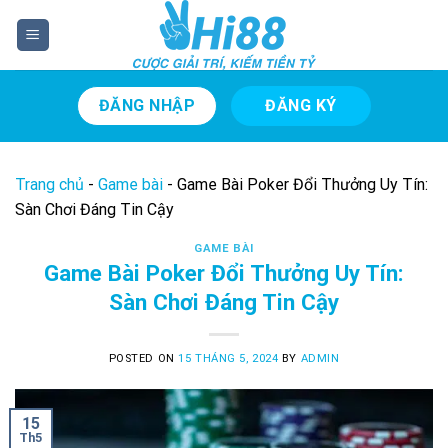
Skip
to
content
ĐĂNG NHẬP
ĐĂNG KÝ
Trang chủ
-
Game bài
-
Game Bài Poker Đổi Thưởng Uy Tín:
Sàn Chơi Đáng Tin Cậy
GAME BÀI
Game Bài Poker Đổi Thưởng Uy Tín:
Sàn Chơi Đáng Tin Cậy
POSTED ON
15 THÁNG 5, 2024
BY
ADMIN
15
Th5