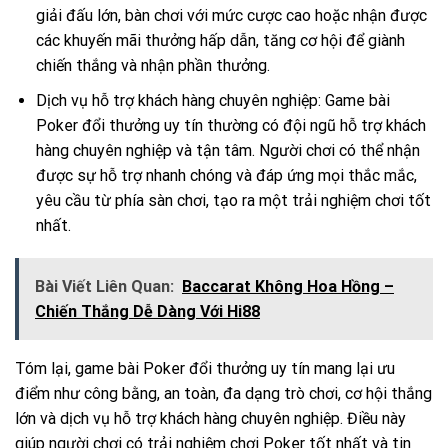
giải đấu lớn, bàn chơi với mức cược cao hoặc nhận được
các khuyến mãi thưởng hấp dẫn, tăng cơ hội để giành
chiến thắng và nhận phần thưởng.
Dịch vụ hỗ trợ khách hàng chuyên nghiệp: Game bài
Poker đổi thưởng uy tín thường có đội ngũ hỗ trợ khách
hàng chuyên nghiệp và tận tâm. Người chơi có thể nhận
được sự hỗ trợ nhanh chóng và đáp ứng mọi thắc mắc,
yêu cầu từ phía sàn chơi, tạo ra một trải nghiệm chơi tốt
nhất.
Bài Viết Liên Quan:
Baccarat Không Hoa Hồng –
Chiến Thắng Dễ Dàng Với Hi88
Tóm lại, game bài Poker đổi thưởng uy tín mang lại ưu
điểm như công bằng, an toàn, đa dạng trò chơi, cơ hội thắng
lớn và dịch vụ hỗ trợ khách hàng chuyên nghiệp. Điều này
giúp người chơi có trải nghiệm chơi Poker tốt nhất và tin