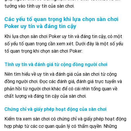
tưởng vào tính uy tín của sàn chơi.
Các yếu tố quan trọng khi lựa chọn sàn chơi
Poker uy tín và đáng tin cậy
Khi lựa chọn sàn chơi Poker uy tín và đáng tin cậy, có một
số yếu tố quan trọng cần xem xét. Dưới đây là một số yếu
tố quan trọng khi chọn sàn chơi Poker:
Tính uy tín và đánh giá từ cộng đồng người chơi
Nên tìm hiểu về uy tín và đánh giá của sàn chơi từ cộng
đồng người chơi. Đọc các đánh giá, đánh giá trực tuyến và
phản hồi từ người chơi khác để có cái nhìn tổng quan về
chất lượng và đáng tin cậy của sàn chơi.
Chứng chỉ và giấy phép hoạt động của sàn chơi
Kiểm tra xem sàn chơi có chứng chỉ và giấy phép hoạt động
hợp pháp từ các cơ quan quản lý có thẩm quyền. Những