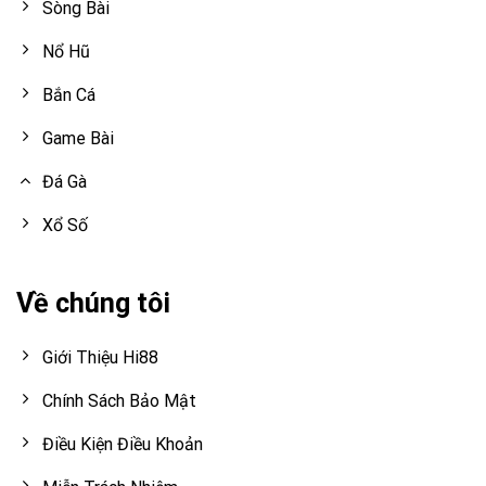
Sòng Bài
Nổ Hũ
Bắn Cá
Game Bài
Đá Gà
Xổ Số
Về chúng tôi
Giới Thiệu Hi88
Chính Sách Bảo Mật
Điều Kiện Điều Khoản