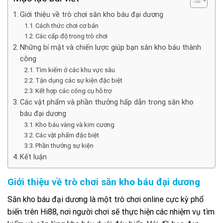
Giới thiệu về trò chơi săn kho báu đại dương
Cách thức chơi cơ bản
Các cấp độ trong trò chơi
Những bí mật và chiến lược giúp bạn săn kho báu thành
công
Tìm kiếm ở các khu vực sâu
Tận dụng các sự kiện đặc biệt
Kết hợp các công cụ hỗ trợ
Các vật phẩm và phần thưởng hấp dẫn trong săn kho
báu đại dương
Kho báu vàng và kim cương
Các vật phẩm đặc biệt
Phần thưởng sự kiện
Kết luận
Giới thiệu về trò chơi săn kho báu đại dương
Săn kho báu đại dương là một trò chơi online cực kỳ phổ
biến trên Hi88, nơi người chơi sẽ thực hiện các nhiệm vụ tìm