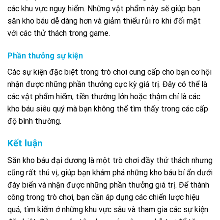
các khu vực nguy hiểm. Những vật phẩm này sẽ giúp bạn
săn kho báu dễ dàng hơn và giảm thiểu rủi ro khi đối mặt
với các thử thách trong game.
Phần thưởng sự kiện
Các sự kiện đặc biệt trong trò chơi cung cấp cho bạn cơ hội
nhận được những phần thưởng cực kỳ giá trị. Đây có thể là
các vật phẩm hiếm, tiền thưởng lớn hoặc thậm chí là các
kho báu siêu quý mà bạn không thể tìm thấy trong các cấp
độ bình thường.
Kết luận
Săn kho báu đại dương là một trò chơi đầy thử thách nhưng
cũng rất thú vị, giúp bạn khám phá những kho báu bí ẩn dưới
đáy biển và nhận được những phần thưởng giá trị. Để thành
công trong trò chơi, bạn cần áp dụng các chiến lược hiệu
quả, tìm kiếm ở những khu vực sâu và tham gia các sự kiện