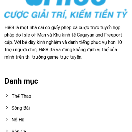
Hi88 là một nhà cái có giấy phép cá cược trực tuyến hợp
pháp do Isle of Man và Khu kinh tế Cagayan and Freeport
cấp. Với bề dày kinh nghiệm và danh tiếng phục vụ hơn 10
triệu người chơi, Hi88 đã và đang khẳng định vị thế của
mình trên thị trường game trực tuyến.
Danh mục
Thể Thao
Sòng Bài
Nổ Hũ
Bắn Cá