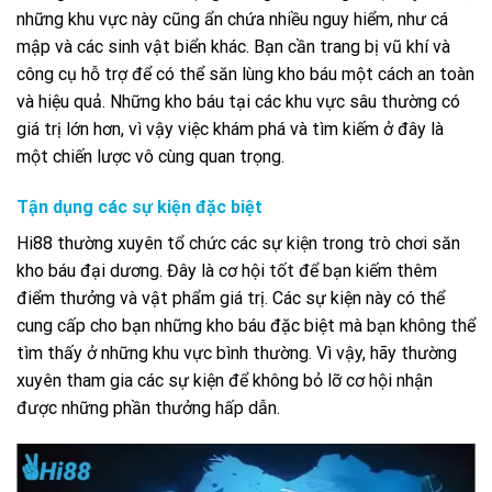
những khu vực này cũng ẩn chứa nhiều nguy hiểm, như cá
mập và các sinh vật biển khác. Bạn cần trang bị vũ khí và
công cụ hỗ trợ để có thể săn lùng kho báu một cách an toàn
và hiệu quả. Những kho báu tại các khu vực sâu thường có
giá trị lớn hơn, vì vậy việc khám phá và tìm kiếm ở đây là
một chiến lược vô cùng quan trọng.
Tận dụng các sự kiện đặc biệt
Hi88 thường xuyên tổ chức các sự kiện trong trò chơi săn
kho báu đại dương. Đây là cơ hội tốt để bạn kiếm thêm
điểm thưởng và vật phẩm giá trị. Các sự kiện này có thể
cung cấp cho bạn những kho báu đặc biệt mà bạn không thể
tìm thấy ở những khu vực bình thường. Vì vậy, hãy thường
xuyên tham gia các sự kiện để không bỏ lỡ cơ hội nhận
được những phần thưởng hấp dẫn.