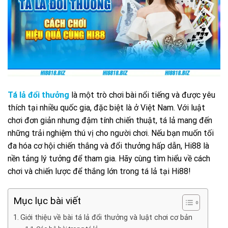
Tá lả đổi thưởng
là một trò chơi bài nổi tiếng và được yêu
thích tại nhiều quốc gia, đặc biệt là ở Việt Nam. Với luật
chơi đơn giản nhưng đậm tính chiến thuật, tá lả mang đến
những trải nghiệm thú vị cho người chơi. Nếu bạn muốn tối
đa hóa cơ hội chiến thắng và đổi thưởng hấp dẫn, Hi88 là
nền tảng lý tưởng để tham gia. Hãy cùng tìm hiểu về cách
chơi và chiến lược để thắng lớn trong tá lả tại Hi88!
Mục lục bài viết
Giới thiệu về bài tá lả đổi thưởng và luật chơi cơ bản