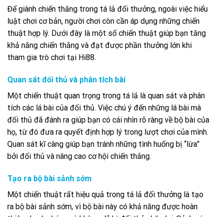
Để giành chiến thắng trong tá lả đổi thưởng, ngoài việc hiểu
luật chơi cơ bản, người chơi còn cần áp dụng những chiến
thuật hợp lý. Dưới đây là một số chiến thuật giúp bạn tăng
khả năng chiến thắng và đạt được phần thưởng lớn khi
tham gia trò chơi tại Hi88.
Quan sát đối thủ và phân tích bài
Một chiến thuật quan trọng trong tá lả là quan sát và phân
tích các lá bài của đối thủ. Việc chú ý đến những lá bài mà
đối thủ đã đánh ra giúp bạn có cái nhìn rõ ràng về bộ bài của
họ, từ đó đưa ra quyết định hợp lý trong lượt chơi của mình.
Quan sát kĩ càng giúp bạn tránh những tình huống bị “lừa”
bởi đối thủ và nâng cao cơ hội chiến thắng.
Tạo ra bộ bài sảnh sớm
Một chiến thuật rất hiệu quả trong tá lả đổi thưởng là tạo
ra bộ bài sảnh sớm, vì bộ bài này có khả năng được hoàn