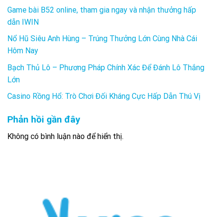
Game bài B52 online, tham gia ngay và nhận thưởng hấp
dẫn IWIN
Nổ Hũ Siêu Anh Hùng – Trúng Thưởng Lớn Cùng Nhà Cái
Hôm Nay
Bạch Thủ Lô – Phương Pháp Chính Xác Để Đánh Lô Thắng
Lớn
Casino Rồng Hổ: Trò Chơi Đối Kháng Cực Hấp Dẫn Thú Vị
Phản hồi gần đây
Không có bình luận nào để hiển thị.