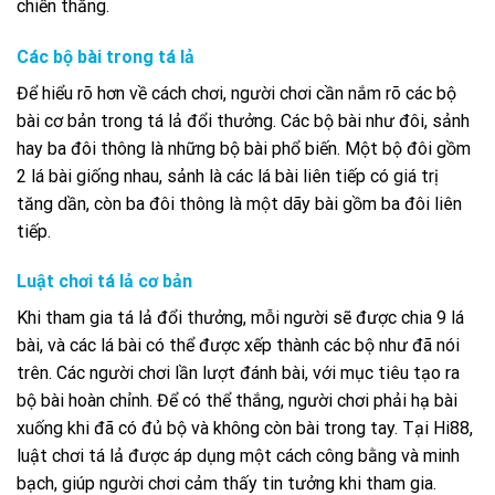
chiến thắng.
Các bộ bài trong tá lả
Để hiểu rõ hơn về cách chơi, người chơi cần nắm rõ các bộ
bài cơ bản trong tá lả đổi thưởng. Các bộ bài như đôi, sảnh
hay ba đôi thông là những bộ bài phổ biến. Một bộ đôi gồm
2 lá bài giống nhau, sảnh là các lá bài liên tiếp có giá trị
tăng dần, còn ba đôi thông là một dãy bài gồm ba đôi liên
tiếp.
Luật chơi tá lả cơ bản
Khi tham gia tá lả đổi thưởng, mỗi người sẽ được chia 9 lá
bài, và các lá bài có thể được xếp thành các bộ như đã nói
trên. Các người chơi lần lượt đánh bài, với mục tiêu tạo ra
bộ bài hoàn chỉnh. Để có thể thắng, người chơi phải hạ bài
xuống khi đã có đủ bộ và không còn bài trong tay. Tại Hi88,
luật chơi tá lả được áp dụng một cách công bằng và minh
bạch, giúp người chơi cảm thấy tin tưởng khi tham gia.