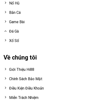
Nổ Hũ
Bắn Cá
Game Bài
Đá Gà
Xổ Số
Về chúng tôi
Giới Thiệu Hi88
Chính Sách Bảo Mật
Điều Kiện Điều Khoản
Miễn Trách Nhiệm