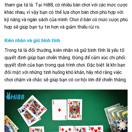
tham gia tá lả. Tại Hi88, có nhiều bàn chơi với các mức cược
khác nhau, vì vậy bạn có thể lựa chọn bàn chơi phù hợp với
kỹ năng và ngân sách của mình. Chơi ở bàn có mức cược phù
hợp sẽ giúp bạn tự tin hơn và giảm thiểu rủi ro.
Kiên nhẫn và giữ bình tĩnh
Trong tá lả đổi thưởng, kiên nhẫn và giữ bình tĩnh là yếu tố
quyết định giúp bạn chiến thắng. Đừng để cảm xúc chi phối
quyết định của bạn trong quá trình chơi. Đặc biệt là khi bạn
đối mặt với những tình huống khó khăn, hãy nhớ rằng việc
chơi chậm và chắc sẽ giúp bạn có cơ hội lớn để chiến thắng.