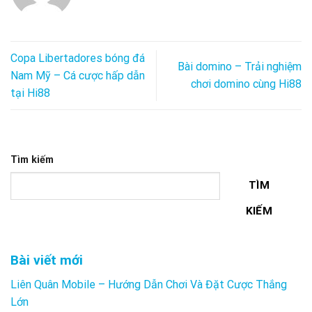
Copa Libertadores bóng đá
Bài domino – Trải nghiệm
Nam Mỹ – Cá cược hấp dẫn
chơi domino cùng Hi88
tại Hi88
Tìm kiếm
TÌM
KIẾM
Bài viết mới
Liên Quân Mobile – Hướng Dẫn Chơi Và Đặt Cược Thắng
Lớn