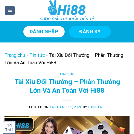
Skip
to
content
ĐĂNG NHẬP
ĐĂNG KÝ
Trang chủ
-
Tin tức
-
Tài Xỉu Đổi Thưởng – Phần Thưởng
Lớn Và An Toàn Với Hi88
TIN TỨC
Tài Xỉu Đổi Thưởng – Phần Thưởng
Lớn Và An Toàn Với Hi88
POSTED ON
14 THÁNG 11, 2024
BY
CONTENT
14
Th11