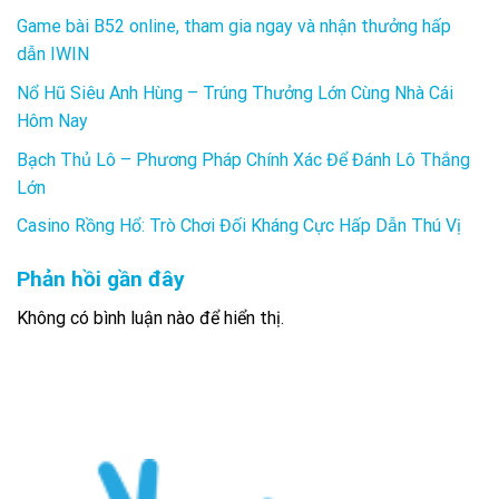
Game bài B52 online, tham gia ngay và nhận thưởng hấp
dẫn IWIN
Nổ Hũ Siêu Anh Hùng – Trúng Thưởng Lớn Cùng Nhà Cái
Hôm Nay
Bạch Thủ Lô – Phương Pháp Chính Xác Để Đánh Lô Thắng
Lớn
Casino Rồng Hổ: Trò Chơi Đối Kháng Cực Hấp Dẫn Thú Vị
Phản hồi gần đây
Không có bình luận nào để hiển thị.