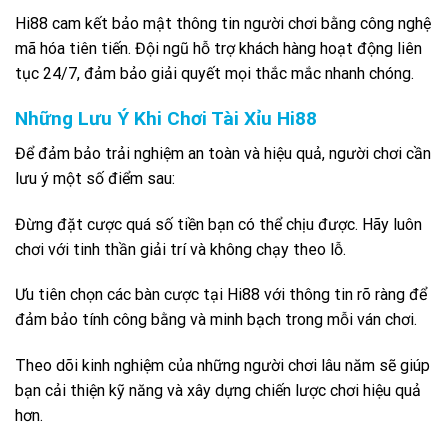
Hi88 cam kết bảo mật thông tin người chơi bằng công nghệ
mã hóa tiên tiến. Đội ngũ hỗ trợ khách hàng hoạt động liên
tục 24/7, đảm bảo giải quyết mọi thắc mắc nhanh chóng.
Những Lưu Ý Khi Chơi Tài Xỉu Hi88
Để đảm bảo trải nghiệm an toàn và hiệu quả, người chơi cần
lưu ý một số điểm sau:
Đừng đặt cược quá số tiền bạn có thể chịu được. Hãy luôn
chơi với tinh thần giải trí và không chạy theo lỗ.
Ưu tiên chọn các bàn cược tại Hi88 với thông tin rõ ràng để
đảm bảo tính công bằng và minh bạch trong mỗi ván chơi.
Theo dõi kinh nghiệm của những người chơi lâu năm sẽ giúp
bạn cải thiện kỹ năng và xây dựng chiến lược chơi hiệu quả
hơn.