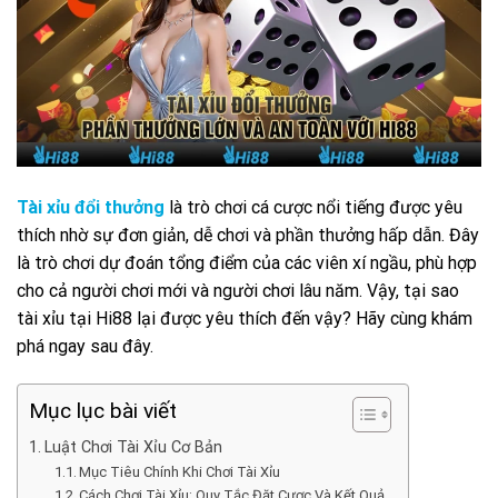
Tài xỉu đổi thưởng
là trò chơi cá cược nổi tiếng được yêu
thích nhờ sự đơn giản, dễ chơi và phần thưởng hấp dẫn. Đây
là trò chơi dự đoán tổng điểm của các viên xí ngầu, phù hợp
cho cả người chơi mới và người chơi lâu năm. Vậy, tại sao
tài xỉu tại Hi88 lại được yêu thích đến vậy? Hãy cùng khám
phá ngay sau đây.
Mục lục bài viết
Luật Chơi Tài Xỉu Cơ Bản
Mục Tiêu Chính Khi Chơi Tài Xỉu
Cách Chơi Tài Xỉu: Quy Tắc Đặt Cược Và Kết Quả