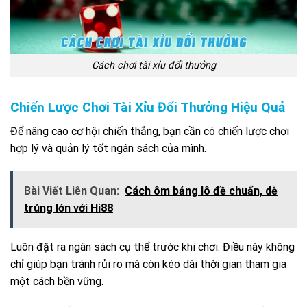
Cách chơi tài xỉu đổi thưởng
Chiến Lược Chơi Tài Xỉu Đổi Thưởng Hiệu Quả
Để nâng cao cơ hội chiến thắng, bạn cần có chiến lược chơi
hợp lý và quản lý tốt ngân sách của mình.
Bài Viết Liên Quan:
Cách ôm bảng lô đề chuẩn, dễ
trúng lớn với Hi88
Luôn đặt ra ngân sách cụ thể trước khi chơi. Điều này không
chỉ giúp bạn tránh rủi ro mà còn kéo dài thời gian tham gia
một cách bền vững.