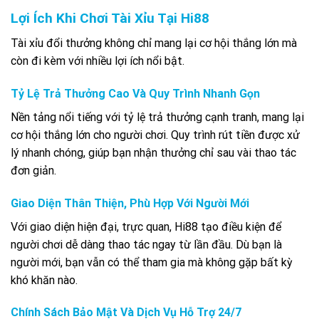
Lợi Ích Khi Chơi Tài Xỉu Tại Hi88
Tài xỉu đổi thưởng không chỉ mang lại cơ hội thắng lớn mà
còn đi kèm với nhiều lợi ích nổi bật.
Tỷ Lệ Trả Thưởng Cao Và Quy Trình Nhanh Gọn
Nền tảng nổi tiếng với tỷ lệ trả thưởng cạnh tranh, mang lại
cơ hội thắng lớn cho người chơi. Quy trình rút tiền được xử
lý nhanh chóng, giúp bạn nhận thưởng chỉ sau vài thao tác
đơn giản.
Giao Diện Thân Thiện, Phù Hợp Với Người Mới
Với giao diện hiện đại, trực quan, Hi88 tạo điều kiện để
người chơi dễ dàng thao tác ngay từ lần đầu. Dù bạn là
người mới, bạn vẫn có thể tham gia mà không gặp bất kỳ
khó khăn nào.
Chính Sách Bảo Mật Và Dịch Vụ Hỗ Trợ 24/7