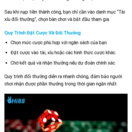
Sau khi nạp tiền thành công, bạn chỉ cần vào danh mục “Tài
xỉu đổi thưởng”, chọn bàn chơi và bắt đầu tham gia.
Quy Trình Đặt Cược Và Đổi Thưởng
Chọn mức cược phù hợp với ngân sách của bạn.
Đặt cược vào tài, xỉu hoặc các hình thức cược khác.
Chờ kết quả và nhận thưởng nếu dự đoán chính xác.
Quy trình đổi thưởng diễn ra nhanh chóng, đảm bảo người
chơi nhận được phần thưởng trong thời gian ngắn nhất.