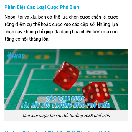
Phân Biệt Các Loại Cược Phổ Biến
Ngoài tài và xỉu, bạn có thể lựa chọn cược chẵn lẻ, cược
tổng điểm cụ thể hoặc cược vào các cặp số. Những lựa
chọn này không chỉ giúp đa dạng hóa chiến lược mà còn
tăng cơ hội thắng lớn.
Các loại cược tài xỉu đổi thưởng Hi88 phổ biến