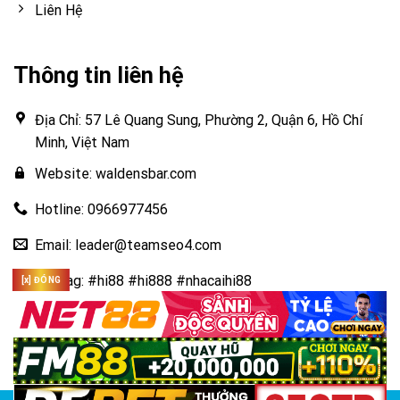
Liên Hệ
Thông tin liên hệ
Địa Chỉ: 57 Lê Quang Sung, Phường 2, Quận 6, Hồ Chí
Minh, Việt Nam
Website: waldensbar.com
Hotline: 0966977456
Email:
leader@teamseo4.com
Hastag: #hi88 #hi888 #nhacaihi88
[x] ĐÓNG
Tác Giả: A Long