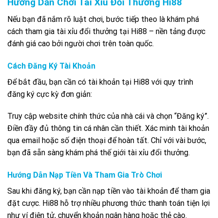
Hướng Dẫn Chơi Tài Xỉu Đổi Thưởng Hi88
Nếu bạn đã nắm rõ luật chơi, bước tiếp theo là khám phá
cách tham gia tài xỉu đổi thưởng tại Hi88 – nền tảng được
đánh giá cao bởi người chơi trên toàn quốc.
Cách Đăng Ký Tài Khoản
Để bắt đầu, bạn cần có tài khoản tại Hi88 với quy trình
đăng ký cực kỳ đơn giản:
Truy cập website chính thức của nhà cái và chọn “Đăng ký”.
Điền đầy đủ thông tin cá nhân cần thiết. Xác minh tài khoản
qua email hoặc số điện thoại để hoàn tất. Chỉ với vài bước,
bạn đã sẵn sàng khám phá thế giới tài xỉu đổi thưởng.
Hướng Dẫn Nạp Tiền Và Tham Gia Trò Chơi
Sau khi đăng ký, bạn cần nạp tiền vào tài khoản để tham gia
đặt cược. Hi88 hỗ trợ nhiều phương thức thanh toán tiện lợi
như ví điện tử, chuyển khoản ngân hàng hoặc thẻ cào.