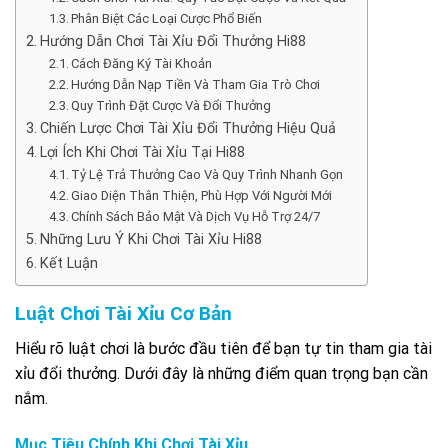
Phân Biệt Các Loại Cược Phổ Biến
Hướng Dẫn Chơi Tài Xỉu Đổi Thưởng Hi88
Cách Đăng Ký Tài Khoản
Hướng Dẫn Nạp Tiền Và Tham Gia Trò Chơi
Quy Trình Đặt Cược Và Đổi Thưởng
Chiến Lược Chơi Tài Xỉu Đổi Thưởng Hiệu Quả
Lợi Ích Khi Chơi Tài Xỉu Tại Hi88
Tỷ Lệ Trả Thưởng Cao Và Quy Trình Nhanh Gọn
Giao Diện Thân Thiện, Phù Hợp Với Người Mới
Chính Sách Bảo Mật Và Dịch Vụ Hỗ Trợ 24/7
Những Lưu Ý Khi Chơi Tài Xỉu Hi88
Kết Luận
Luật Chơi Tài Xỉu Cơ Bản
Hiểu rõ luật chơi là bước đầu tiên để bạn tự tin tham gia tài
xỉu đổi thưởng. Dưới đây là những điểm quan trọng bạn cần
nắm.
Mục Tiêu Chính Khi Chơi Tài Xỉu