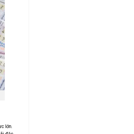
c lớn.
mãi đặc