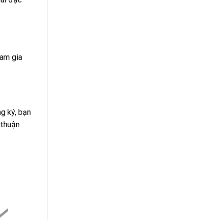
ham gia
g ký, bạn
 thuận