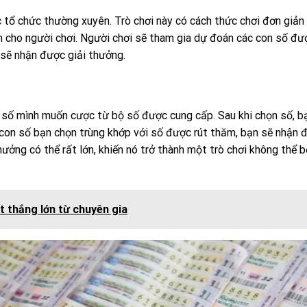
tổ chức thường xuyên. Trò chơi này có cách thức chơi đơn giản
n cho người chơi. Người chơi sẽ tham gia dự đoán các con số đư
 sẽ nhận được giải thưởng.
n số mình muốn cược từ bộ số được cung cấp. Sau khi chọn số, b
 con số bạn chọn trùng khớp với số được rút thăm, bạn sẽ nhận
ưởng có thể rất lớn, khiến nó trở thành một trò chơi không thể b
ết thắng lớn từ chuyên gia