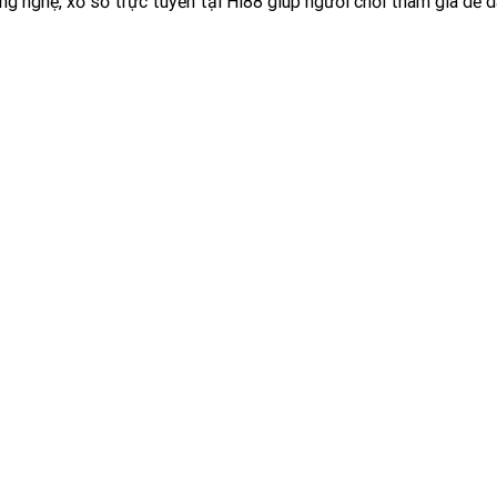
ông nghệ, xổ số trực tuyến tại Hi88 giúp người chơi tham gia dễ 