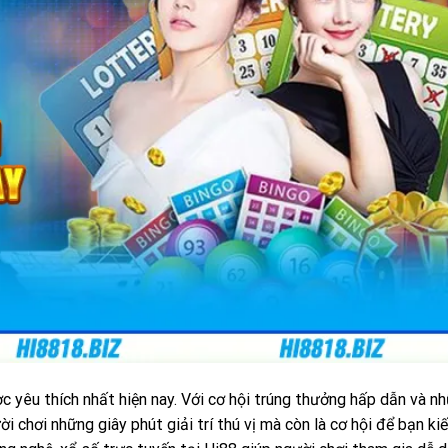
ược yêu thích nhất hiện nay. Với cơ hội trúng thưởng hấp dẫn và 
ời chơi những giây phút giải trí thú vị mà còn là cơ hội để bạn k