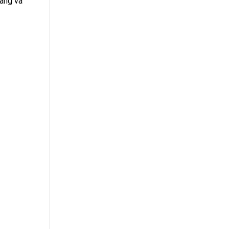
dàng và