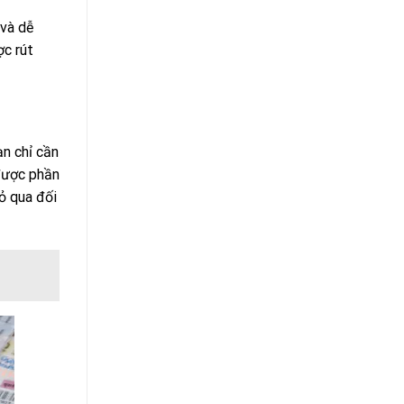
 và dễ
ợc rút
ạn chỉ cần
 được phần
ỏ qua đối