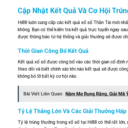
Cập Nhật Kết Quả Và Cơ Hội Trún
Hi88 luôn cung cấp các kết quả xổ số Thần Tài mới nhấ
không. Bạn có thể kiểm tra kết quả trực tuyến ngay sa
được thông báo từ hệ thống và giải thưởng sẽ được ch
Thời Gian Công Bố Kết Quả
Kết quả xổ số được công bố vào các thời gian cố định 
theo dõi và biết chính xác khi nào kết quả sẽ được côn
không bỏ lỡ bất kỳ cơ hội nào.
Bài Viết Liên Quan:
Nằm Mơ Rụng Răng, Giải Mã Ý
Tỷ Lệ Thắng Lớn Và Các Giải Thưởng Hấp
Tỷ lệ trúng thưởng trong xổ số tại Hi88 có thể rất lớn,