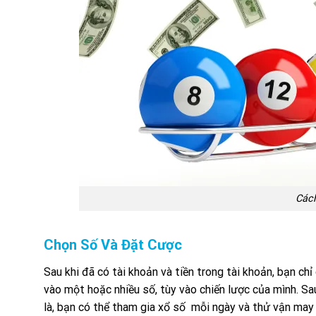
Cách
Chọn Số Và Đặt Cược
Sau khi đã có tài khoản và tiền trong tài khoản, bạn c
vào một hoặc nhiều số, tùy vào chiến lược của mình. Sa
là, bạn có thể tham gia xổ số mỗi ngày và thử vận may